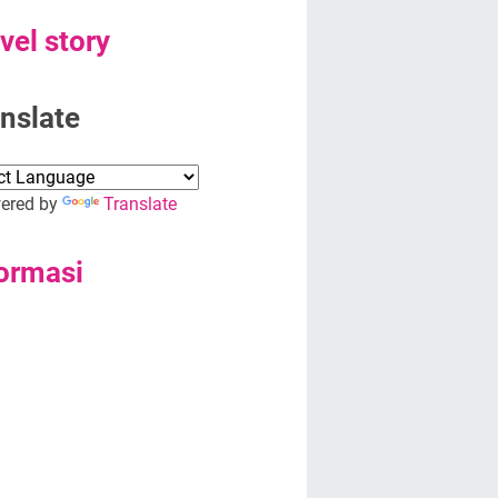
vel story
nslate
red by
Translate
ormasi