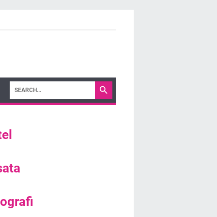
el
sata
ografi