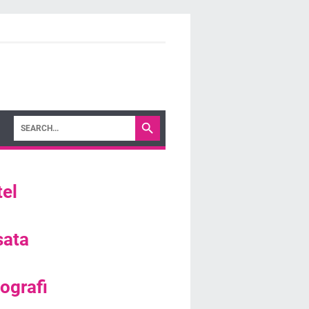
el
sata
ografi