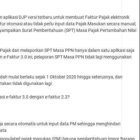
m aplikasi DJP versi terbaru untuk membuat Faktur Pajak elektronik
itur otomasi atau tidak perlu input data Pajak Masukan secara manual,
nyampaikan Surat Pemberitahuan (SPT) Masa Pajak Pertambahan Nilai
 Pajak dan melaporkan SPT Masa PPN hanya dalam satu aplikasi saja
an e-Faktur 3.0 ini, pelaporan SPT Masa PPN tidak lagi menggunakan
 sudah mulai berlaku sejak 1 Oktober 2020 hingga seterusnya, dan
atakan tidak digunakan lagi.
si e-faktur 3.0 dengan e-faktur 2.2?
rja secara otomatis untuk input data PM sehingga menghindari
data
prepopulated pajak masukan (PM) berupa pemberitahuan Impor Barang