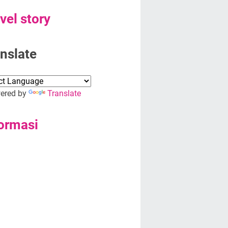
vel story
nslate
red by
Translate
ormasi