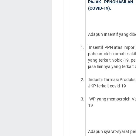
PAJAK PENGHASILA
(COVID-19).
Adapun Insentif yang dib
1.
Insentif PPN atas impo
pabean oleh rumah sakit/
yang terkait vobid-19, p
jasa lainnya yang terkait 
2.
Industri farmasi Produks
JKP terkait covid-19
3.
WP yang memperoleh Vak
19
Adapun syarat-syarat pen