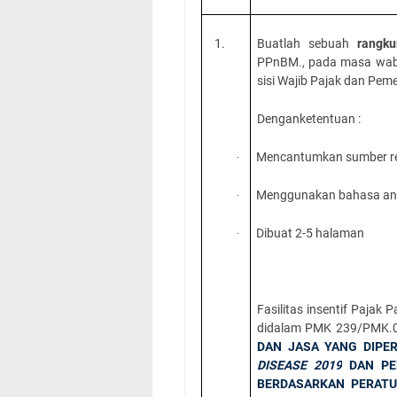
1.
Buatlah sebuah
rangk
PPnBM., pada masa wabah 
sisi Wajib Pajak dan Peme
Denganketentuan :
Mencantumkan sumber re
·
Menggunakan bahasa anda
·
Dibuat 2-5 halaman
·
Fasilitas insentif Pajak
didalam PMK 239/PMK.
DAN JASA YANG DIP
DISEASE 2019
DAN PER
BERDASARKAN PERATU