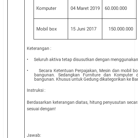
Komputer
04 Maret 201
9
60
.000.000
Mobil box
15 Juni 2017
150.000.000
Keterangan :
•
Seluruh aktiva tetap disusutkan dengan menggunakan 
•
Secara Ketentuan Perpajakan, Mesin
dan mobil b
bangunan. Sedangkan Furniture dan Komputer d
bangunan. Khusus untuk Gedung dikategorikan ke B
Instruksi :
Berdasarkan keterangan diatas, hitung penyusutan
secar
sesuai dengan
!
Jawab: