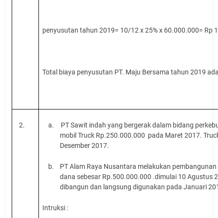
penyusutan tahun 2019= 10/12 x 25% x 60.000.000= Rp 
Total biaya penyusutan PT. Maju Bersama tahun 2019 ad
2.
a.
PT
Sawit indah
yang bergerak dalam bidang perke
mobil Truck Rp.250.000.000
pada Maret 20
17
. Truc
Desember 2017.
b.
PT Alam Raya Nusantara melakukan pembangunan 
dana sebesar Rp.500.000.000 .dimulai 10 Agustus 2
dibangun dan langsung digunakan pada Januari 20
Intruksi :