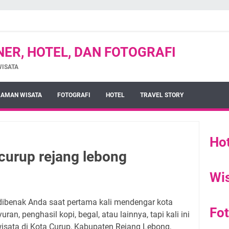
INER, HOTEL, DAN FOTOGRAFI
WISATA
AMAN WISATA
FOTOGRAFI
HOTEL
TRAVEL STORY
Hot
curup rejang lebong
Wi
 dibenak Anda saat pertama kali mendengar kota
Fot
ran, penghasil kopi, begal, atau lainnya, tapi kali ini
sata di Kota Curup, Kabupaten Rejang Lebong,