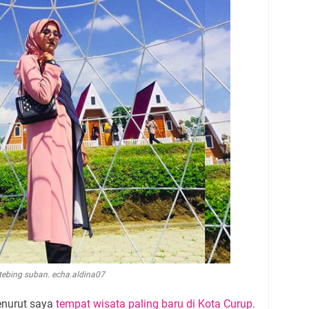
tebing suban. echa.aldina07
enurut saya
tempat wisata paling baru di Kota Curup.