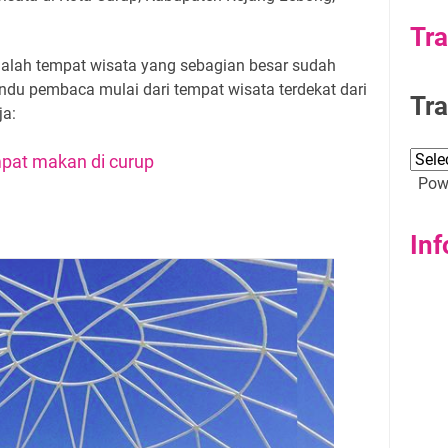
Tra
dalah tempat wisata yang sebagian besar sudah
ndu pembaca mulai dari tempat wisata terdekat dari
Tra
ja:
pat makan di curup
Powe
Inf