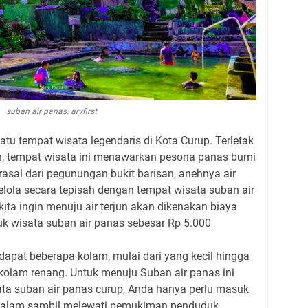
suban air panas. aryfirst
atu tempat wisata legendaris di Kota Curup. Terletak
an, tempat wisata ini menawarkan pesona panas bumi
erasal dari pegunungan bukit barisan, anehnya air
ikelola secara tepisah dengan tempat wisata suban air
 kita ingin menuju air terjun akan dikenakan biaya
uk wisata suban air panas sebesar Rp 5.000
rdapat beberapa kolam, mulai dari yang kecil hingga
 kolam renang. Untuk menuju Suban air panas ini
isata suban air panas curup, Anda hanya perlu masuk
kedalam sambil melewati pemukiman penduduk.