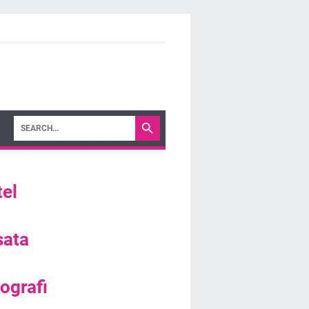
el
sata
ografi