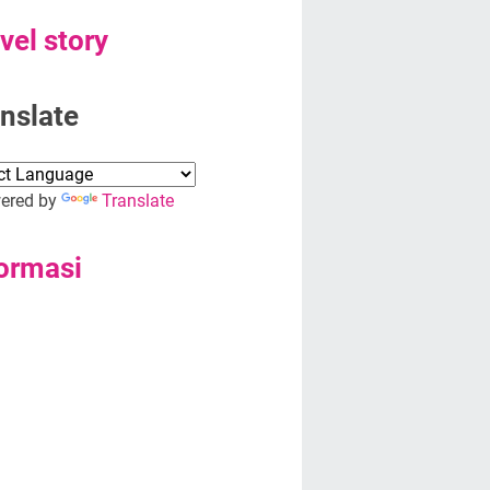
vel story
nslate
red by
Translate
ormasi