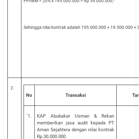
PPnBM = 20% x 195.000.000 = Rp 39.000.000,-
Sehingga nilai kontrak adalah 195.000.000 + 19.500.000 +
2.
No
Transaksi
Tar
`1.
KAP Abubakar Usman & Rekan
memberikan jasa audit kepada PT
Aman Sejahtera dengan nilai kontrak
Rp.30.000.000