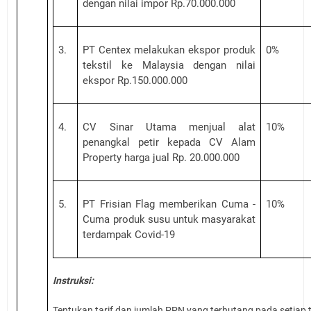
dengan nilai impor Rp.70.000.000
3.
PT Centex melakukan ekspor produk
0%
tekstil ke Malaysia dengan nilai
ekspor Rp.150.000.000
4.
CV Sinar Utama menjual alat
10%
penangkal petir kepada CV Alam
Property harga jual Rp. 20.000.000
5.
PT Frisian Flag memberikan Cuma -
10%
Cuma produk susu untuk masyarakat
terdampak Covid-19
Instruksi:
Tentukan
tarif dan jumlah
PPN yang terhutang pada setiap t