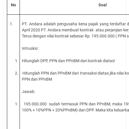
No
Soal
1.
PT. Andara adalah pengusaha kena pajak yang terdaftar 
April
2020 PT. Andara membuat kontrak atau perjanjian ke
Terus dengan nilai kontrak sebesar Rp. 195.000.000 ( PP
Intrusksi :
1.
Hitunglah DPP, PPN dan PPnBM dari kontrak diatas!
2.
Hitunglah PPN dan PPnBM dari transaksi diatas jika nilai k
PPN dan PPnBM
Jawab:
1.
195.000.000 sudah termasuk PPN dan PPnBM, maka 195
100% + 10%PPN + 20%PPnBM) dari DPP. Maka kita keluarka