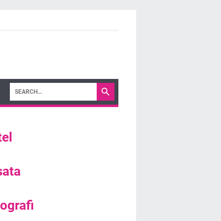
el
sata
ografi