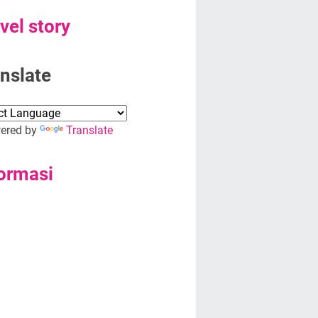
vel story
nslate
red by
Translate
ormasi