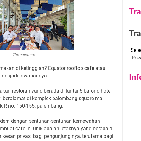
Tra
Tra
The equatore
Powe
akan di ketinggian? Equator rooftop cafe atau
Inf
a menjadi jawabannya.
an restoran yang berada di lantai 5 barong hotel
ri beralamat di komplek palembang square mall
k R no. 150-155, palembang.
odern dengan sentuhan-sentuhan kemewahan
mbuat cafe ini unik adalah letaknya yang berada di
kesan privasi bagi pengunjung nya, terutama bagi