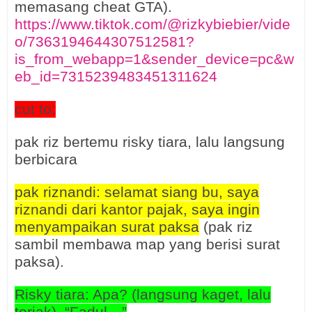
memasang cheat GTA).
https://www.tiktok.com/@rizkybiebier/vide
o/7363194644307512581?
is_from_webapp=1&sender_device=pc&w
eb_id=7315239483451311624
cut to:
pak riz bertemu risky tiara, lalu langsung
berbicara
pak riznandi: selamat siang bu, saya
riznandi dari kantor pajak, saya ingin
menyampaikan surat paksa
(pak riz
sambil membawa map yang berisi surat
paksa).
Risky tiara: Apa? (langsung kaget, lalu