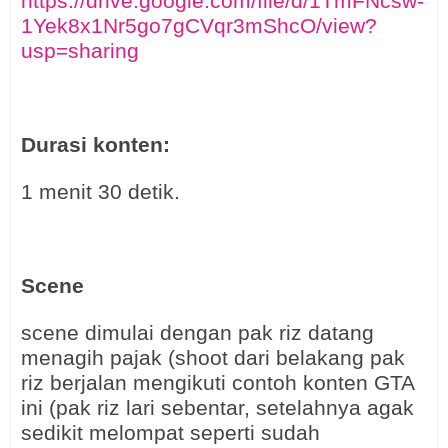
https://drive.google.com/file/d/1TmFNcsw-
1Yek8x1Nr5go7gCVqr3mShcO/view?
usp=sharing
Durasi konten:
1 menit 30 detik.
Scene
scene dimulai dengan pak riz datang
menagih pajak (shoot dari belakang pak
riz berjalan mengikuti contoh konten GTA
ini (pak riz lari sebentar, setelahnya agak
sedikit melompat seperti sudah