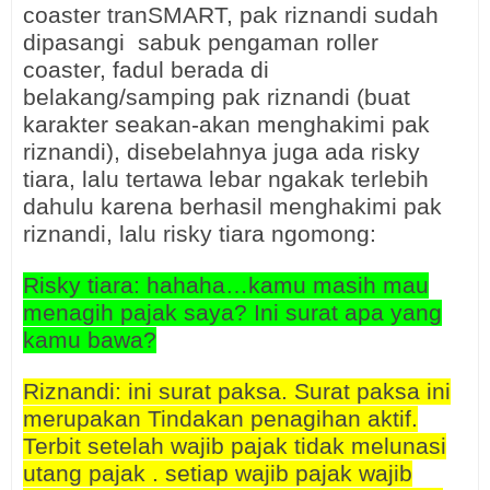
coaster tranSMART, pak riznandi sudah
dipasangi sabuk pengaman roller
coaster, fadul berada di
belakang/samping pak riznandi (buat
karakter seakan-akan menghakimi pak
riznandi), disebelahnya juga ada risky
tiara, lalu tertawa lebar ngakak terlebih
dahulu karena berhasil menghakimi pak
riznandi, lalu risky tiara ngomong:
Risky tiara: hahaha…kamu masih mau
menagih pajak saya? Ini surat apa yang
kamu bawa?
Riznandi: ini surat paksa. Surat paksa ini
merupakan Tindakan penagihan aktif.
Terbit setelah wajib pajak tidak melunasi
utang pajak . setiap wajib pajak wajib