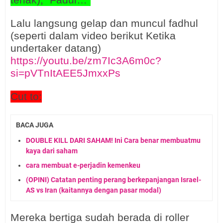
teriak), “Fadul…”
Lalu langsung gelap dan muncul fadhul
(seperti dalam video berikut Ketika
undertaker datang)
https://youtu.be/zm7Ic3A6m0c?
si=pVTnItAEE5JmxxPs
Cut to:
BACA JUGA
DOUBLE KILL DARI SAHAM! Ini Cara benar membuatmu
kaya dari saham
cara membuat e-perjadin kemenkeu
(OPINI) Catatan penting perang berkepanjangan Israel-
AS vs Iran (kaitannya dengan pasar modal)
Mereka bertiga sudah berada di roller