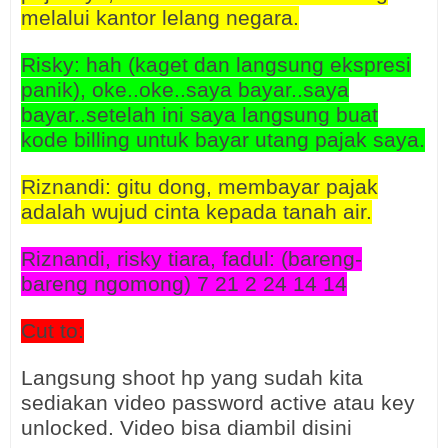
melalui kantor lelang negara.
Risky: hah (kaget dan langsung ekspresi
panik), oke..oke..saya bayar..saya
bayar..setelah ini saya langsung buat
kode billing untuk bayar utang pajak saya.
Riznandi: gitu dong, membayar pajak
adalah wujud cinta kepada tanah air.
Riznandi, risky tiara, fadul: (bareng-
bareng ngomong) 7 21 2 24 14 14
Cut to:
Langsung shoot hp yang sudah kita
sediakan video password active atau key
unlocked. Video bisa diambil disini