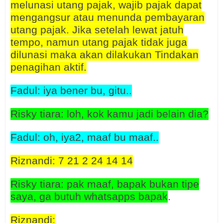
melunasi utang pajak, wajib pajak dapat
mengangsur atau menunda pembayaran
utang pajak. Jika setelah lewat jatuh
tempo, namun utang pajak tidak juga
dilunasi maka akan dilakukan Tindakan
penagihan aktif.
Fadul: iya bener bu, gitu..
Risky tiara: loh, kok kamu jadi belain dia?
Fadul: oh, iya2, maaf bu maaf..
Riznandi: 7 21 2 24 14 14
Risky tiara: pak maaf, bapak bukan tipe
saya, ga butuh whatsapps bapak
.
Riznandi: