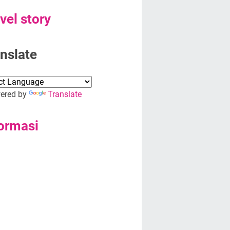
vel story
nslate
red by
Translate
ormasi