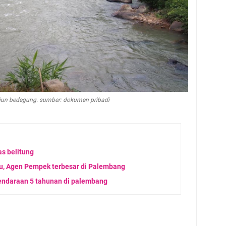
erjun bedegung. sumber: dokumen pribadi
s belitung
u, Agen Pempek terbesar di Palembang
endaraan 5 tahunan di palembang