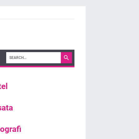
el
sata
ografi